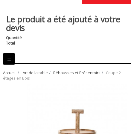
Le produit a été ajouté à votre
devis
Quantité
Total
Basculer
la
navigation
Accueil
>
Art de la table
>
Réhausses et Présentoirs
>
Coupe 2
étages en Bois