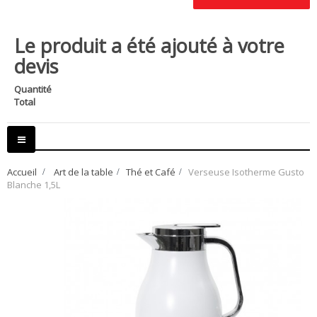
Le produit a été ajouté à votre
devis
Quantité
Total
Basculer
la
navigation
Accueil
>
Art de la table
>
Thé et Café
>
Verseuse Isotherme Gusto
Blanche 1,5L