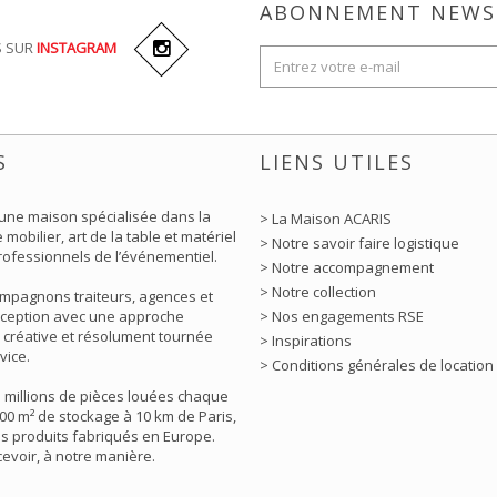
ABONNEMENT NEWS
S SUR
INSTAGRAM
S
LIENS UTILES
 une maison spécialisée dans la
> La Maison ACARIS
 mobilier, art de la table et matériel
> Notre savoir faire logistique
rofessionnels de l’événementiel.
> Notre accompagnement
> Notre collection
mpagnons traiteurs, agences et
éception avec une approche
> Nos engagements RSE
 créative et résolument tournée
> Inspirations
vice.
> Conditions générales de location
5 millions de pièces louées chaque
00 m² de stockage à 10 km de Paris,
s produits fabriqués en Europe.
ecevoir, à notre manière.