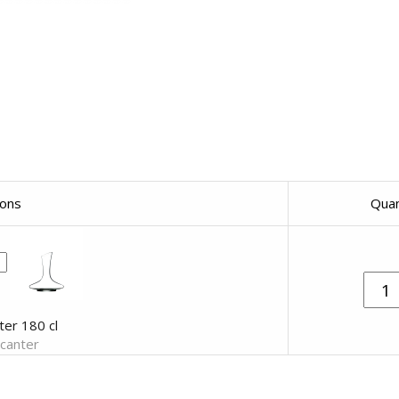
sons
Quan
ter 180 cl
canter