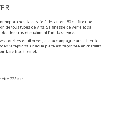
TER
 contemporaines, la carafe à décanter 180 cl offre une
on de tous types de vins. Sa finesse de verre et sa
obe des crus et subliment l’art du service.
es courbes équilibrées, elle accompagne aussi bien les
des réceptions. Chaque pièce est façonnée en cristallin
ir-faire traditionnel.
amètre 228 mm