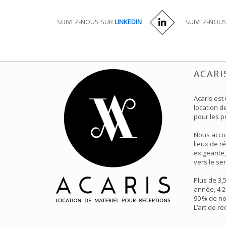
SUIVEZ-NOUS SUR
LINKEDIN
SUIVEZ-NOU
ACARI
Acaris est
location de
pour les p
Nous acco
lieux de r
exigeante,
vers le ser
Plus de 3,
année, 4 2
90 % de no
L’art de r