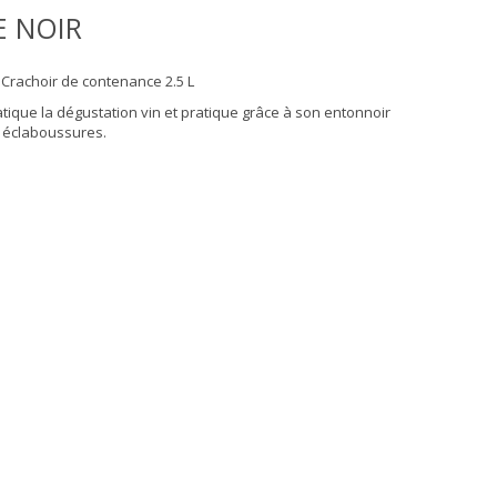
 NOIR
 Crachoir de contenance 2.5 L
atique la dégustation vin et pratique grâce à son entonnoir
u éclaboussures.