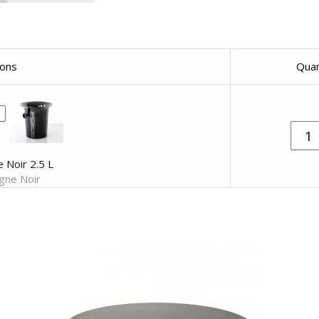
sons
Quan
Noir 2.5 L
gne Noir