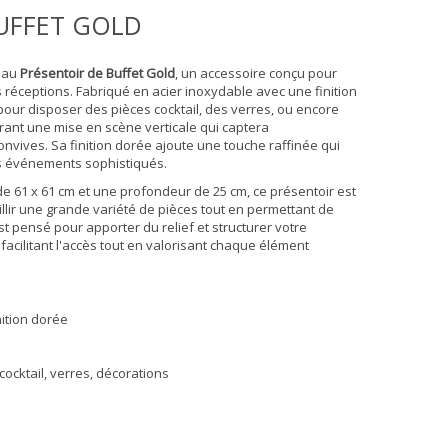
UFFET GOLD
e au
Présentoir de Buffet Gold
, un accessoire conçu pour
 réceptions. Fabriqué en acier inoxydable avec une finition
pour disposer des pièces cocktail, des verres, ou encore
rant une mise en scène verticale qui captera
nvives. Sa finition dorée ajoute une touche raffinée qui
s événements sophistiqués.
 61 x 61 cm et une profondeur de 25 cm, ce présentoir est
lir une grande variété de pièces tout en permettant de
 est pensé pour apporter du relief et structurer votre
acilitant l'accès tout en valorisant chaque élément
nition dorée
cocktail, verres, décorations