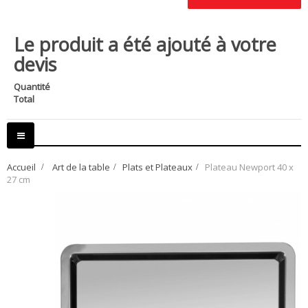
Le produit a été ajouté à votre
devis
Quantité
Total
Basculer
la
navigation
Accueil
>
Art de la table
>
Plats et Plateaux
>
Plateau Newport 40 x
27 cm