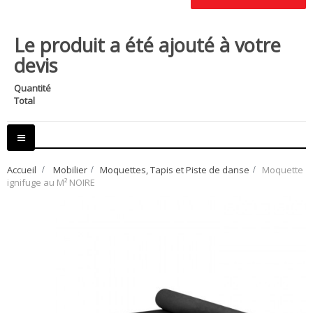
Le produit a été ajouté à votre
devis
Quantité
Total
Basculer
la
navigation
Accueil
>
Mobilier
>
Moquettes, Tapis et Piste de danse
>
Moquette
ignifuge au M² NOIRE