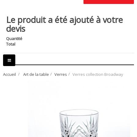
Le produit a été ajouté à votre
devis
Quantité
Total
Basculer
la
navigation
Accueil
>
Art de la table
>
Verres
>
Verres collection Broadway