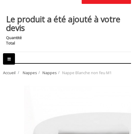
Le produit a été ajouté à votre
devis
Quantité
Total
Basculer
la
navigation
Accueil
>
Nappes
>
Nappes
>
Nappe Blanche non feu M1