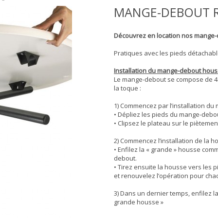
MANGE-DEBOUT 
Découvrez en location nos mange-d
Pratiques avec les pieds détachable
Installation du mange-debout hous
Le mange-debout se compose de 4 él
la toque :
1) Commencez par l’installation du
• Dépliez les pieds du mange-debo
• Clipsez le plateau sur le pièteme
2) Commencez l’installation de la h
• Enfilez la « grande » housse co
debout.
• Tirez ensuite la housse vers les 
et renouvelez l’opération pour ch
3) Dans un dernier temps, enfilez l
grande housse »