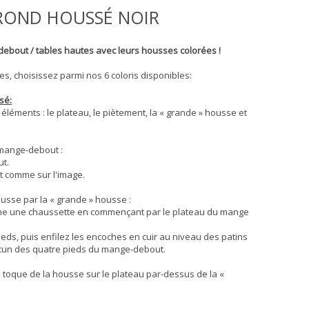
ROND HOUSSÉ NOIR
ebout / tables hautes avec leurs housses colorées !
s, choisissez parmi nos 6 coloris disponibles:
sé:
éments : le plateau, le piètement, la « grande » housse et
 mange-debout :
ut.
nt comme sur l'image.
ousse par la « grande » housse :
mme une chaussette en commençant par le plateau du mange
pieds, puis enfilez les encoches en cuir au niveau des patins
acun des quatre pieds du mange-debout.
a toque de la housse sur le plateau par-dessus de la «