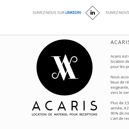
SUIVEZ-NOUS SUR
LINKEDIN
SUIVEZ-NOU
ACARI
Acaris est
location de
pour les p
Nous acco
lieux de r
exigeante,
vers le ser
Plus de 3,
année, 4 2
90 % de no
L’art de r