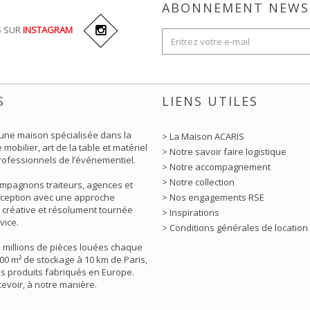
ABONNEMENT NEWS
S SUR
INSTAGRAM
S
LIENS UTILES
 une maison spécialisée dans la
> La Maison ACARIS
 mobilier, art de la table et matériel
> Notre savoir faire logistique
rofessionnels de l’événementiel.
> Notre accompagnement
> Notre collection
mpagnons traiteurs, agences et
éception avec une approche
> Nos engagements RSE
 créative et résolument tournée
> Inspirations
vice.
> Conditions générales de location
5 millions de pièces louées chaque
00 m² de stockage à 10 km de Paris,
s produits fabriqués en Europe.
ecevoir, à notre manière.