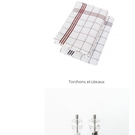
Torchons et Liteaux
DÉCOUVRIR