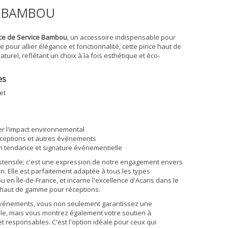
E BAMBOU
ce de Service Bambou
, un accessoire indispensable pour
pour allier élégance et fonctionnalité, cette pince haut de
rel, reflétant un choix à la fois esthétique et éco-
es
et
e
r l'impact environnemental
réceptions et autres événements
on tendance et signature événementielle
ustensile; c'est une expression de notre engagement envers
tion. Elle est parfaitement adaptée à tous les types
u en Île-de-France, et incarne l'excellence d'Acaris dans le
l haut de gamme pour réceptions.
s événements, vous non seulement garantissez une
lle, mais vous montrez également votre soutien à
et responsables. C'est l'option idéale pour ceux qui