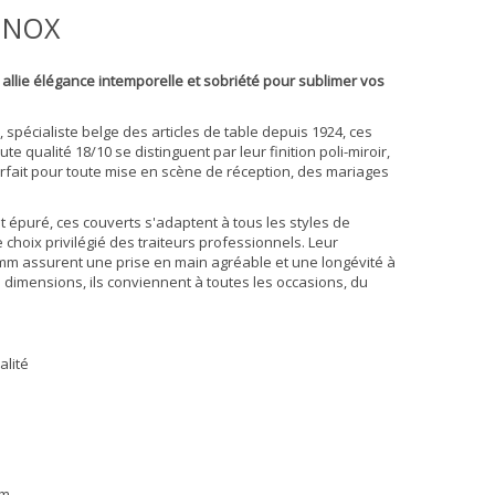
INOX
allie élégance intemporelle et sobriété pour sublimer vos
, spécialiste belge des articles de table depuis 1924, ces
e qualité 18/10 se distinguent par leur finition poli-miroir,
parfait pour toute mise en scène de réception, des mariages
et épuré, ces couverts s'adaptent à tous les styles de
e choix privilégié des traiteurs professionnels. Leur
mm assurent une prise en main agréable et une longévité à
 dimensions, ils conviennent à toutes les occasions, du
alité
cm