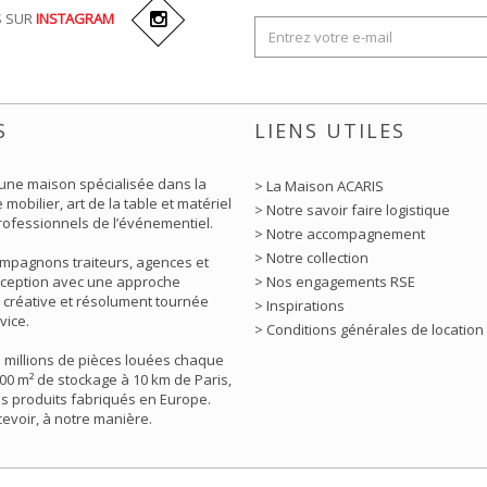
S SUR
INSTAGRAM
S
LIENS UTILES
 une maison spécialisée dans la
> La Maison ACARIS
 mobilier, art de la table et matériel
> Notre savoir faire logistique
rofessionnels de l’événementiel.
> Notre accompagnement
> Notre collection
mpagnons traiteurs, agences et
éception avec une approche
> Nos engagements RSE
 créative et résolument tournée
> Inspirations
vice.
> Conditions générales de location
5 millions de pièces louées chaque
00 m² de stockage à 10 km de Paris,
s produits fabriqués en Europe.
ecevoir, à notre manière.