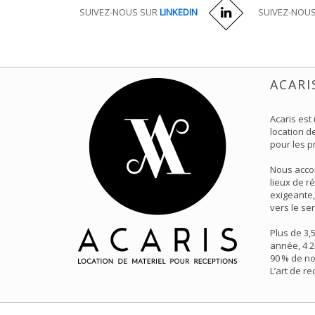
SUIVEZ-NOUS SUR
LINKEDIN
SUIVEZ-NOU
ACARI
Acaris est
location de
pour les p
Nous acco
lieux de r
exigeante,
vers le ser
Plus de 3,
année, 4 2
90 % de no
L’art de r