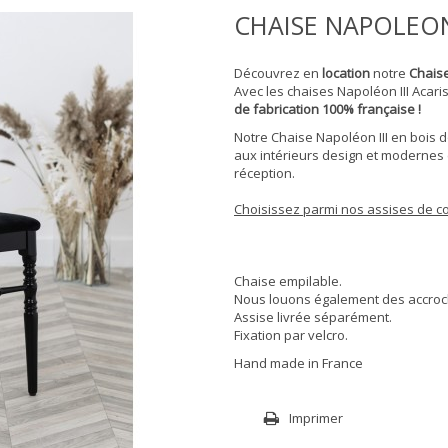
CHAISE NAPOLEON 
Découvrez en
location
notre
Chaise
Avec les chaises Napoléon III Acari
de fabrication 100% française !
Notre Chaise Napoléon III en bois 
aux intérieurs design et modernes e
réception.
Choisissez parmi nos assises de co
Chaise empilable.
Nous louons également des accroche
Assise livrée séparément.
Fixation par velcro.
Hand made in France
Imprimer