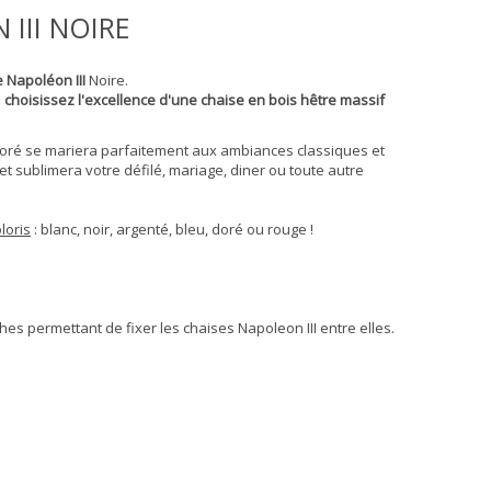
III NOIRE
 Napoléon III
Noire.
s
choisissez l'excellence d'une chaise en bois hêtre massif
doré se mariera parfaitement aux ambiances classiques et
t sublimera votre défilé, mariage, diner ou toute autre
loris
: blanc, noir, argenté, bleu, doré ou rouge !
s permettant de fixer les chaises Napoleon III entre elles.