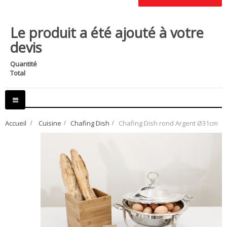
Le produit a été ajouté à votre
devis
Quantité
Total
Basculer
la
navigation
Accueil
>
Cuisine
>
Chafing Dish
>
Chafing Dish rond Argent Ø31cm