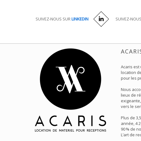
SUIVEZ-NOUS SUR
LINKEDIN
SUIVEZ-NOU
ACARI
Acaris est
location de
pour les p
Nous acco
lieux de r
exigeante,
vers le ser
Plus de 3,
année, 4 2
90 % de no
L’art de r