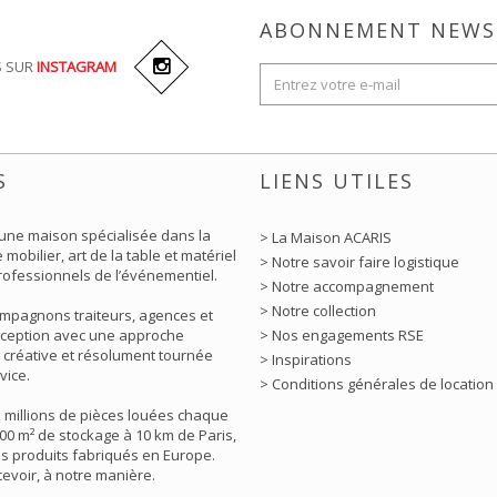
ABONNEMENT NEWS
S SUR
INSTAGRAM
S
LIENS UTILES
 une maison spécialisée dans la
> La Maison ACARIS
 mobilier, art de la table et matériel
> Notre savoir faire logistique
rofessionnels de l’événementiel.
> Notre accompagnement
> Notre collection
mpagnons traiteurs, agences et
éception avec une approche
> Nos engagements RSE
 créative et résolument tournée
> Inspirations
vice.
> Conditions générales de location
5 millions de pièces louées chaque
00 m² de stockage à 10 km de Paris,
s produits fabriqués en Europe.
ecevoir, à notre manière.